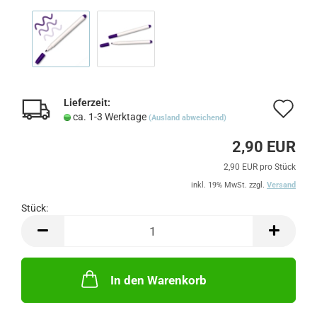
Lieferzeit:
Au
ca. 1-3 Werktage
(Ausland abweichend)
de
2,90 EUR
Me
2,90 EUR pro Stück
inkl. 19% MwSt. zzgl.
Versand
Stück:
Stück
In den Warenkorb