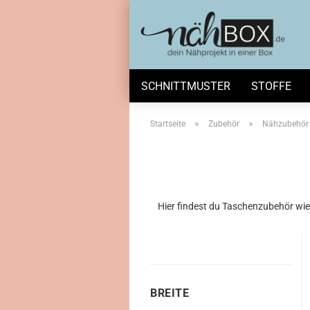
SCHNITTMUSTER
STOFFE
»
»
Startseite
Zubehör
Nähzubehör
Hier findest du Taschenzubehör wie
BREITE
BREITE