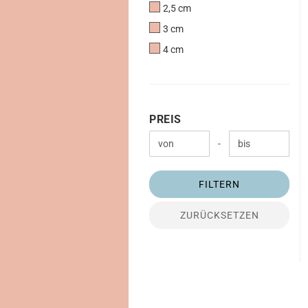
2,5 cm
3 cm
4 cm
PREIS
PREIS
Preis bis
-
FILTERN
ZURÜCKSETZEN