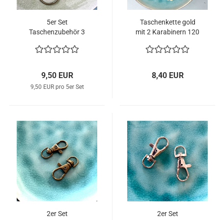
5er Set
Taschenkette gold
Taschenzubehör 3
mit 2 Karabinern 120
cm Breite altgold
cm Länge
9,50 EUR
8,40 EUR
9,50 EUR pro 5er Set
2er Set
2er Set