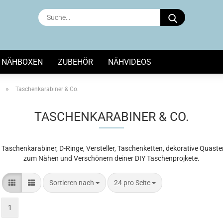
Suche...
NÄHBOXEN
ZUBEHÖR
NÄHVIDEOS
»
Taschenkarabiner & Co.
TASCHENKARABINER & CO.
 Taschenkarabiner, D-Ringe, Versteller, Taschenketten, dekorative Quast
zum Nähen und Verschönern deiner DIY Taschenprojkete.
Sortieren nach
pro Seite
Sortieren nach
24 pro Seite
1