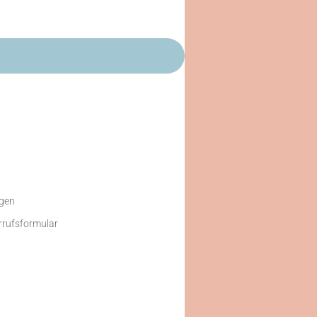
gen
rrufsformular