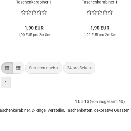
Taschenkarabiner 1
Taschenkarabiner 1
cm Breite altgold
cm Breite silber
1,90 EUR
1,90 EUR
1,90 EUR pro 2er Set
1,90 EUR pro 2er Set
Sortieren nach
pro Seite
Sortieren nach
24 pro Seite
1
1
bis
15
(von insgesamt
15
)
aschenkarabiner, D-Ringe, Versteller, Taschenketten, dekorative Quasten