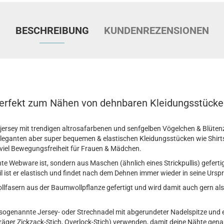
BESCHREIBUNG
KUNDENREZENSIONEN
erfekt zum Nähen von dehnbaren Kleidungsstücke
ersey mit trendigen altrosafarbenen und senfgelben Vögelchen & Blüten
eganten aber super bequemen & elastischen Kleidungsstücken wie Shirts
iel Bewegungsfreiheit für Frauen & Mädchen.
te Webware ist, sondern aus Maschen (ähnlich eines Strickpullis) gefertig
l ist er elastisch und findet nach dem Dehnen immer wieder in seine Urs
lfasern aus der Baumwollpflanze gefertigt und wird damit auch gern al
ogenannte Jersey- oder Strechnadel mit abgerundeter Nadelspitze und e
hräger Zickzack-Stich, Overlock-Stich) verwenden, damit deine Nähte gen