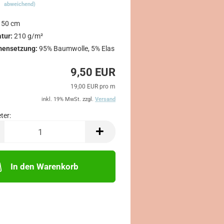
abweichend)
150 cm
tur:
210 g/m²
ensetzung:
95% Baumwolle, 5% Elas
9,50 EUR
19,00 EUR pro m
inkl. 19% MwSt. zzgl.
Versand
ter:
In den Warenkorb