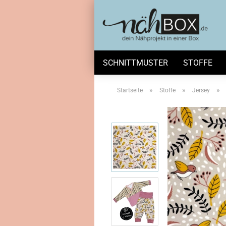
SCHNITTMUSTER
STOFFE
»
»
»
Startseite
Stoffe
Jersey