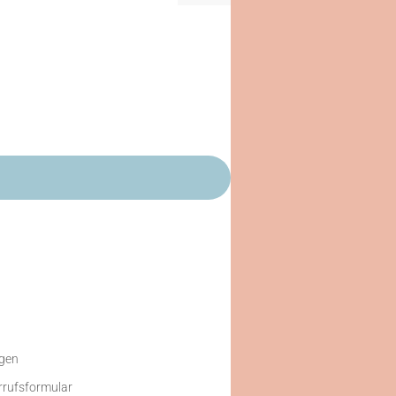
gen
rrufsformular