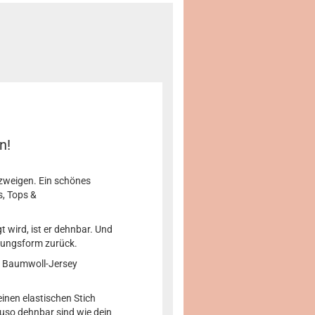
n!
zweigen. Ein schönes
, Tops &
t wird, ist er dehnbar. Und
prungsform zurück.
s Baumwoll-Jersey
inen elastischen Stich
auso dehnbar sind wie dein