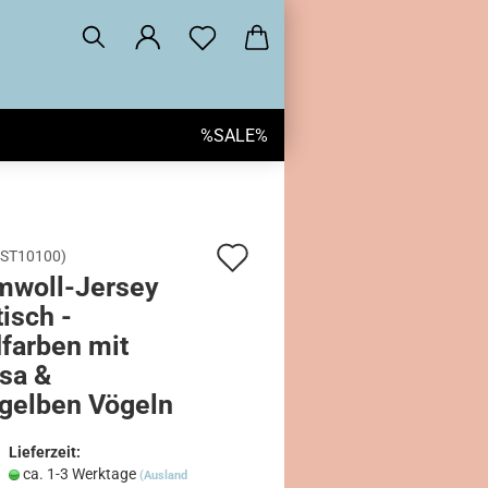
%SALE%
Auf
ST10100
)
mwoll-Jersey
den
tisch -
Merkzettel
farben mit
osa &
gelben Vögeln
Lieferzeit:
ca. 1-3 Werktage
(Ausland