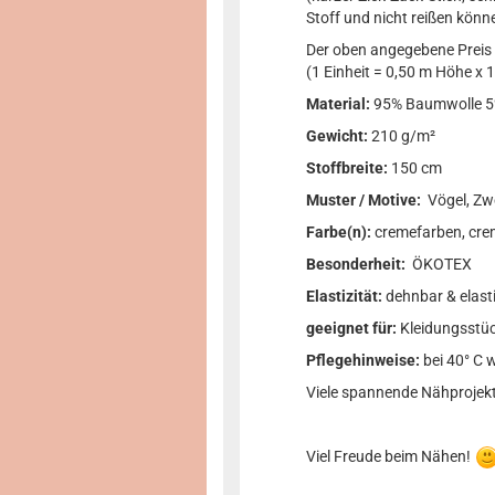
Stoff und nicht reißen könn
Der oben angegebene Preis b
(1 Einheit = 0,50 m Höhe x 1
Material:
95% Baumwolle 5
Gewicht:
210 g/m²
Stoffbreite:
150 cm
Muster / Motive:
Vögel, Zwe
Farbe(n):
cremefarben, crem
Besonderheit:
ÖKOTEX
Elastizität:
dehnbar & elast
geeignet für:
Kleidungsstüc
Pflegehinweise:
bei 40° C 
Viele spannende Nähprojekte
Viel Freude beim Nähen!