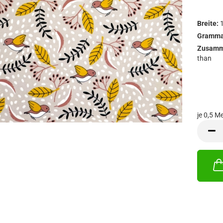
Breite:
Gramma
Zusamm
than
je 0,5 Me
je
0,5
Meter