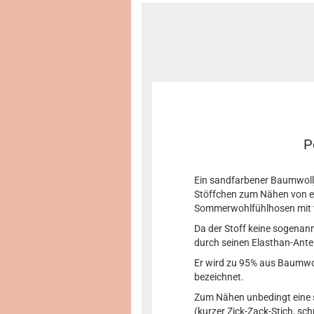
P
Ein sandfarbener Baumwollj
Stöffchen zum Nähen von el
Sommerwohlfühlhosen mit v
Da der Stoff keine sogenann
durch seinen Elasthan-Antei
Er wird zu 95% aus Baumwol
bezeichnet.
Zum Nähen unbedingt eine s
(kurzer Zick-Zack-Stich, sc