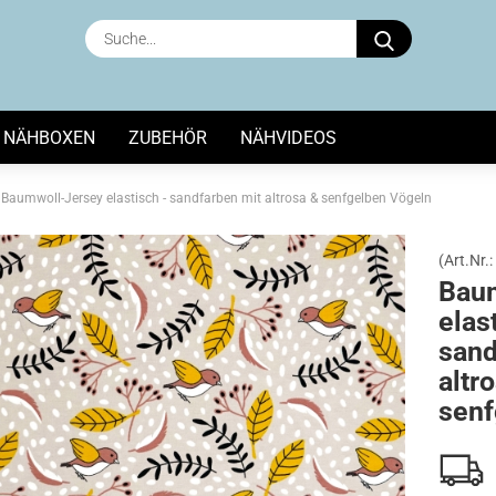
Suche...
NÄHBOXEN
ZUBEHÖR
NÄHVIDEOS
Baumwoll-Jersey elastisch - sandfarben mit altrosa & senfgelben Vögeln
(Art.Nr.:
Bau
elas
sand
altr
senf